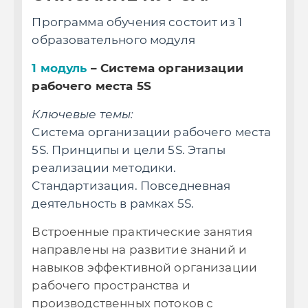
Программа обучения состоит из 1
П
образовательного модуля
о
1 мо
дуль
– Система организации
1
рабочего места 5S
р
Ключевые темы:
К
та
Система организации рабочего места
С
5S. Принципы и цели 5S. Этапы
5
реализации методики.
р
Стандартизация. Повседневная
С
деятельность в рамках 5S.
д
Встроенные практические занятия
В
направлены на развитие знаний и
н
навыков эффективной организации
н
рабочего пространства и
р
производственных потоков с
п