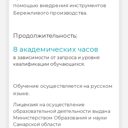
помощью внедрения инструментов
п
Бережливого производства.
Б
Продолжительность:
П
8 академических часов
8
в зависимости от запроса и уровня
в 
квалификации обучающихся.
к
ом
Обучение осуществляется на русском
О
языке.
я
Лицензия
на осуществление
Л
а
образовательной деятельности выдана
о
Министерством Образования и науки
М
Самарской области
С